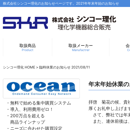
株式会社シンコー理化のお知らせページです。2021年年末年始のお知らせ
取扱商品
取扱メーカー
会
Product
Manufactrer
C
シンコー理化 HOME
>
臨時休業のお知らせ 2021/08/11
年末年始休業のお知
拝啓 菊花の候、貴
・無料で始める集中購買システム
厚くお礼申し上げま
・導入、利用費用ゼロ！
さて、弊社では年末
・200万点を超える
また、連休前後は、
商品ラインナップ
・ニーズに合わせた購買設定